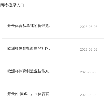
网站-登录入口
开云体育从单纯的价钱竞争转向内功修皆-开云(中国)Kaiyun·体育官方网站-登录入口
2026-08-06
欧洲杯体育扎西曲登社区成立藏戏团-开云(中国)Kaiyun·体育官方网站-登录入口
2026-08-06
欧洲杯体育制造业技能东谈主才穷乏问题很无数-开云(中国)Kaiyun·体育官方网站-登录入口
2026-08-06
开云(中国)Kaiyun·体育官方网站-登录入口快递业的内卷不仅是同业间为了获客缩短用度-开云(中国)Kaiyun·体育官方网站-登录入口
2026-08-05