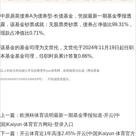
中原鼎英债券A为债券型-长债基金，凭据最新一期基金季报透
露，该基金钞票成就：无股票类钞票，债券占净值比99.31%，
现款占净值比0.71%。
该基金的基金司理为文世伦，文世伦于2024年11月19日起任职
本基金基金司理，任职时辰累计答复0.86%。
以上本体为本站据公开信息整理开yun体育网，由智能算法生成（网信算备
310104345710301240019号），不组成投资提出。
上一篇：
欧洲杯体育说明最新一期基金季报知道-开云(中
国)Kaiyun·体育官方网站-登录入口
下一篇：
开云体育近1年高涨2.45%-开云(中国)Kaiyun·体育官方