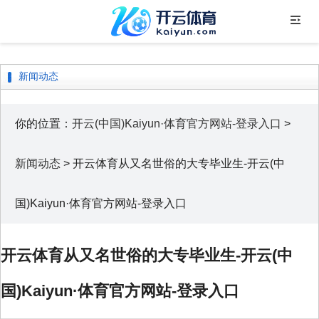
新闻动态
你的位置：
开云(中国)Kaiyun·体育官方网站-登录入口
>
新闻动态
> 开云体育从又名世俗的大专毕业生-开云(中
国)Kaiyun·体育官方网站-登录入口
开云体育从又名世俗的大专毕业生-开云(中
国)Kaiyun·体育官方网站-登录入口