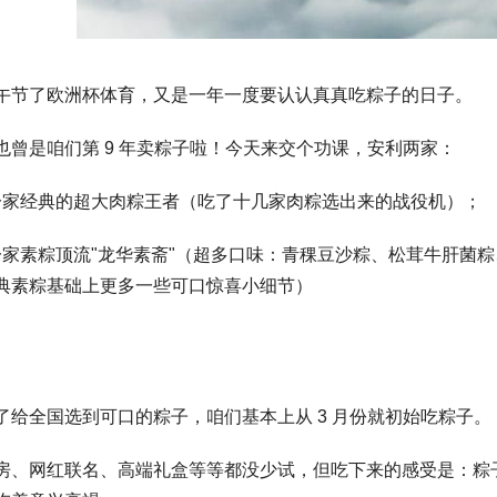
午节了欧洲杯体育，又是一年一度要认认真真吃粽子的日子。
也曾是咱们第 9 年卖粽子啦！今天来交个功课，安利两家：
 一家经典的超大肉粽王者（吃了十几家肉粽选出来的战役机）；
 一家素粽顶流"龙华素斋"（超多口味：青稞豆沙粽、松茸牛肝菌粽、红
典素粽基础上更多一些可口惊喜小细节）
了给全国选到可口的粽子，咱们基本上从 3 月份就初始吃粽子。
房、网红联名、高端礼盒等等都没少试，但吃下来的感受是：粽