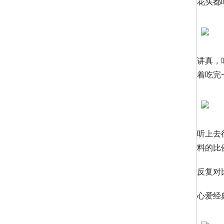
花头都
讲真，
着吃完
听上去
料的比
反复对
心爱经