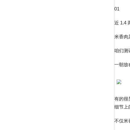
01
近 1.
米香肉
咱们测
一朝放
有的很
细节上
不仅米