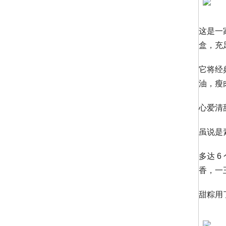
这是一
盒，充
它将经
油，瘦
心爱清
虽说是
多达 
香，一
甜粽用