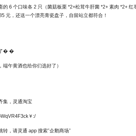
的 6 个口味各 2 只（菌菇板栗 *2+松茸牛肝菌 *2+ 素肉 *2+ 红枣
87.85 元，还送一个漂亮青瓷盘子，自留站立都符合！
了� �
，端午黄酒也给你们选好了）
齐集，灵通淘宝
pWqVR4F3ck￥:/
转，请灵通 app 搜索"企鹅商场"