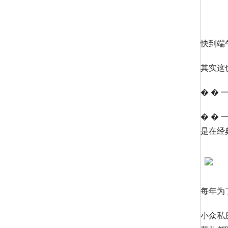
快到端
其实这
� �
� �
是在经
每年为
小众私