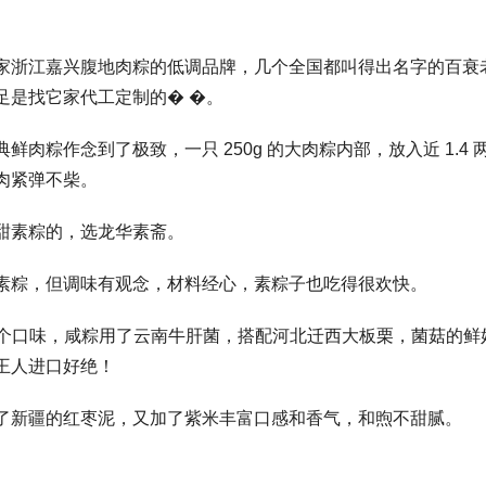
家浙江嘉兴腹地肉粽的低调品牌，几个全国都叫得出名字的百衰
足是找它家代工定制的� �。
典鲜肉粽作念到了极致，一只 250g 的大肉粽内部，放入近 1.
肉紧弹不柴。
甜素粽的，选龙华素斋。
素粽，但调味有观念，材料经心，素粽子也吃得很欢快。
6 个口味，咸粽用了云南牛肝菌，搭配河北迁西大板栗，菌菇的鲜好
王人进口好绝！
了新疆的红枣泥，又加了紫米丰富口感和香气，和煦不甜腻。