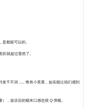
，是都挺可以的。
的差距就超过显然了。
润 ...... 惟有小英斋，如实能让咱们感到
），放凉后的糯米口感也很 Q 弹糯。