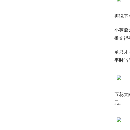
再说下
小英斋
推文得手
单只才
平时当
五花大肉
元。