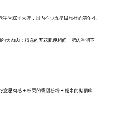
老字号粽子大牌，国内不少五星级旅社的端午礼
4 两的大肉肉：精选的五花肥瘦相间，肥肉香润不
意思肉感 + 板栗的香甜粉糯 + 糯米的黏糯幽