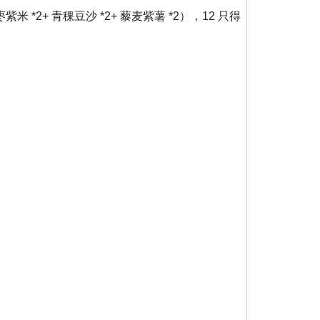
紫米 *2+ 青稞豆沙 *2+ 藜麦紫薯 *2），12 只得