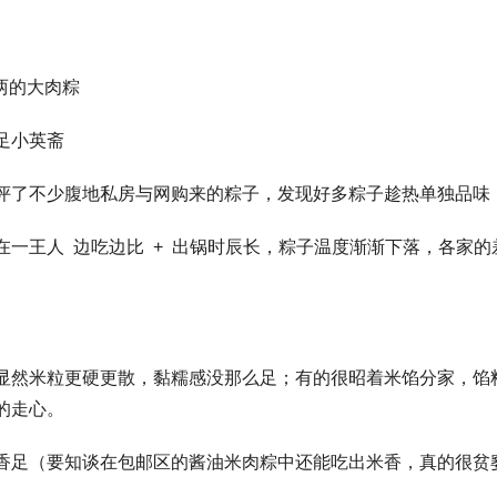
4 两的大肉粽
足小英斋
评了不少腹地私房与网购来的粽子，发现好多粽子趁热单独品味
在一王人 边吃边比 + 出锅时辰长，粽子温度渐渐下落，各家
显然米粒更硬更散，黏糯感没那么足；有的很昭着米馅分家，馅料发干不
的走心。
香足（要知谈在包邮区的酱油米肉粽中还能吃出米香，真的很贫窭