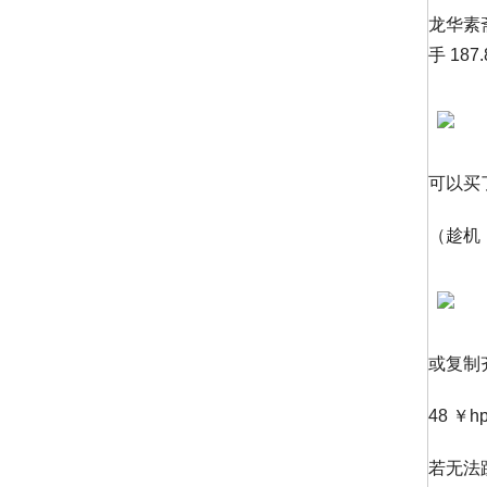
龙华素斋
手 1
可以买
（趁机
或复制
48 ￥h
若无法跳