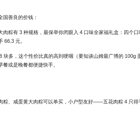
全国善良的价钱：
大肉粽有 3 种规格，最保举你闭眼入 4 口味全家福礼盒：四个口味
 66.3 元。
 8 块多，这个性价比真的高到哽咽（要知谈山姆最广博的 100g
早餐或是晚餐都便捷快手。
粽、咸蛋黄大肉粽可以单买，小户型友好——五花肉粽 4 只得手 32