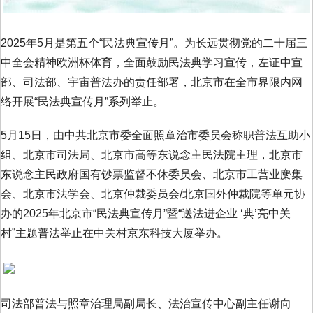
2025年5月是第五个“民法典宣传月”。为长远贯彻党的二十届三
中全会精神欧洲杯体育，全面鼓励民法典学习宣传，左证中宣
部、司法部、宇宙普法办的责任部署，北京市在全市界限内网
络开展“民法典宣传月”系列举止。
5月15日，由中共北京市委全面照章治市委员会称职普法互助小
组、北京市司法局、北京市高等东说念主民法院主理，北京市
东说念主民政府国有钞票监督不休委员会、北京市工营业麇集
会、北京市法学会、北京仲裁委员会/北京国外仲裁院等单元协
办的2025年北京市“民法典宣传月”暨“送法进企业 ‘典’亮中关
村”主题普法举止在中关村京东科技大厦举办。
司法部普法与照章治理局副局长、法治宣传中心副主任谢向