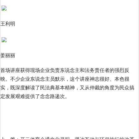
王利明
姜丽丽
首场讲座获得现场企业负责东说念主和法务责任者的强烈反
映。不少企业东说念主员默示，这个讲座神志很好、本色很
实，既深度解读了民法典基本精神，又从仲裁的角度为民众搞
定发展艰难提供了念念路递次。